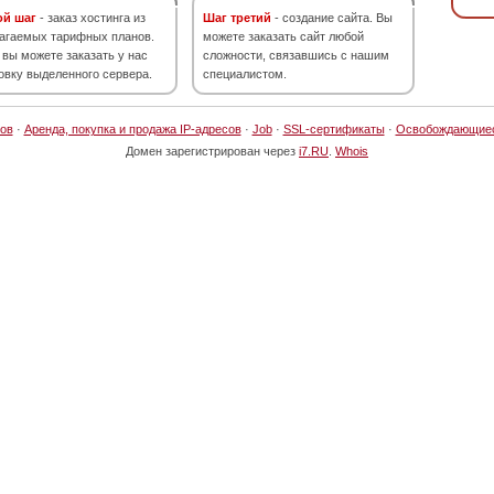
ой шаг
- заказ хостинга из
Шаг третий
- создание сайта. Вы
агаемых тарифных планов.
можете заказать сайт любой
 вы можете заказать у нас
сложности, связавшись с нашим
овку выделенного сервера.
специалистом.
ов
·
Аренда, покупка и продажа IP-адресов
·
Job
·
SSL-сертификаты
·
Освобождающие
Домен зарегистрирован через
i7.RU
.
Whois