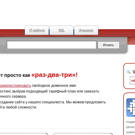
IT-работа
SSL
Аукцион
W
«раз-два-три»!
т просто как
зарегистрировать
свободное доменное имя.
остинг, выбрав подходящий тарифный план или заказать
енного сервера.
оздание сайта у нашего специалиста. Мы можем предложить
йта любой сложности.
пода
регис
шанс