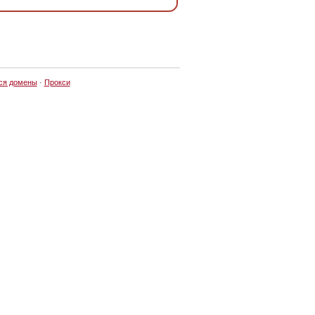
ся домены
·
Прокси